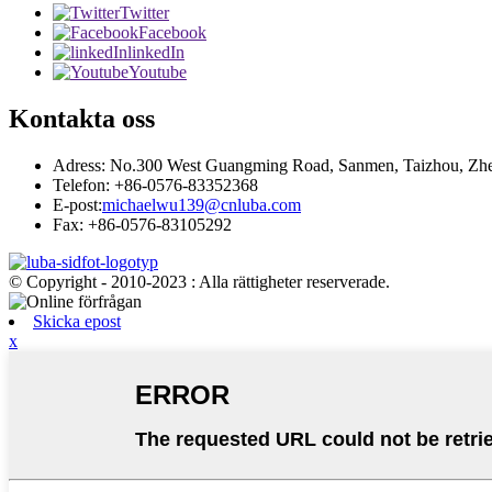
Twitter
Facebook
linkedIn
Youtube
Kontakta oss
Adress: No.300 West Guangming Road, Sanmen, Taizhou, Zhej
Telefon: +86-0576-83352368
E-post:
michaelwu139@cnluba.com
Fax: +86-0576-83105292
© Copyright - 2010-2023 : Alla rättigheter reserverade.
Skicka epost
x