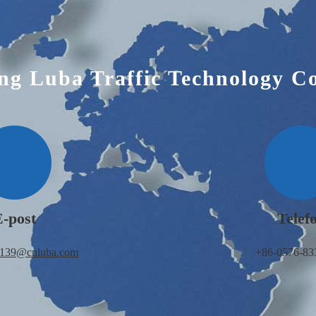
ng Luba Traffic Technology Co
E-post
Telef
u139@cnluba.com
+86-0576-83