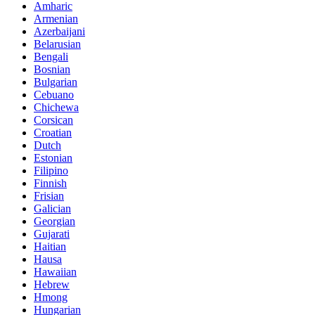
Amharic
Armenian
Azerbaijani
Belarusian
Bengali
Bosnian
Bulgarian
Cebuano
Chichewa
Corsican
Croatian
Dutch
Estonian
Filipino
Finnish
Frisian
Galician
Georgian
Gujarati
Haitian
Hausa
Hawaiian
Hebrew
Hmong
Hungarian