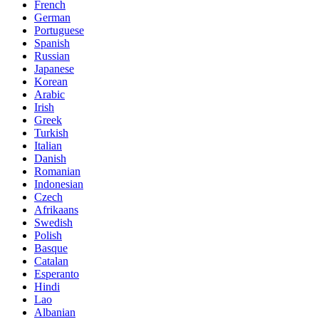
French
German
Portuguese
Spanish
Russian
Japanese
Korean
Arabic
Irish
Greek
Turkish
Italian
Danish
Romanian
Indonesian
Czech
Afrikaans
Swedish
Polish
Basque
Catalan
Esperanto
Hindi
Lao
Albanian