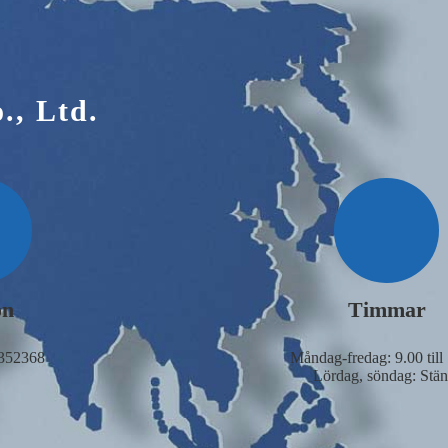
., Ltd.
on
Timmar
352368
Måndag-fredag: 9.00 till
Lördag, söndag: Stän