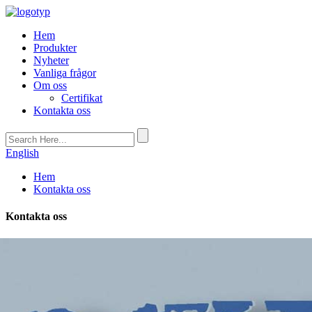
Hem
Produkter
Nyheter
Vanliga frågor
Om oss
Certifikat
Kontakta oss
English
Hem
Kontakta oss
Kontakta oss