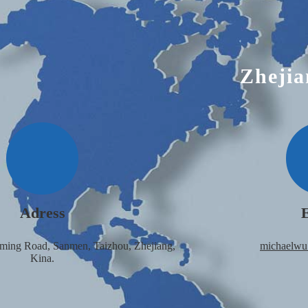
Zhejia
Adress
ing Road, Sanmen, Taizhou, Zhejiang,
michaelw
Kina.